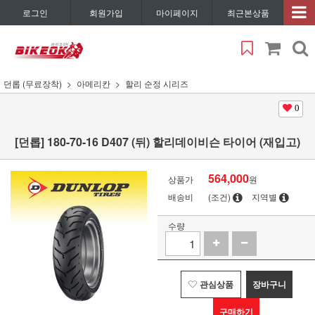
로그인
회원가입
마이페이지
최근본상품
던롭 (무료장착)
아메리칸
할리 순정 시리즈
0
[던롭] 180-70-16 D407 (뒤) 할리데이비슨 타이어 (재입고)
564,000
상품가
원
배송비
(조건)
지역별
수량
관심상품
장바구니
구매하기