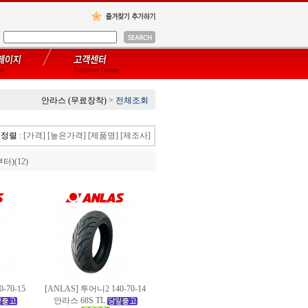
안라스 (무료장착)
>
전체조회
정렬 :
[가격]
[높은가격]
[제품명]
[제조사]
터)(12)
-70-15
[ANLAS] 투어니2 140-70-14
안라스
68S TL