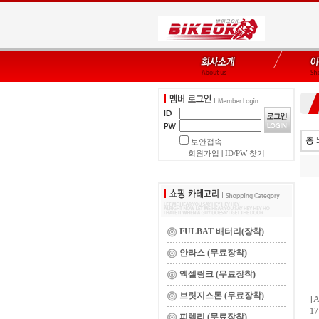
총 
보안접속
회원가입
|
ID/PW 찾기
FULBAT 배터리(장착)
안라스 (무료장착)
엑셀링크 (무료장착)
브릿지스톤 (무료장착)
[
1
피렐리 (무료장착)