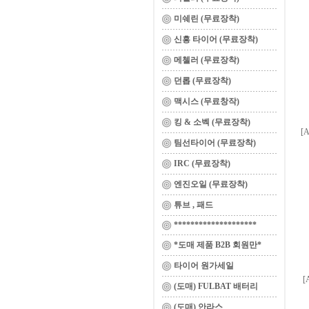
미쉐린 (무료장착)
신흥 타이어 (무료장착)
메첼러 (무료장착)
던롭 (무료장착)
맥시스 (무료창작)
킹 & 소벡 (무료장착)
[
팀선타이어 (무료장착)
IRC (무료장착)
엔진오일 (무료장착)
튜브 , 패드
********************
*도매 제품 B2B 회원만*
타이어 원가세일
[
(도매) FULBAT 배터리
(도매) 안라스