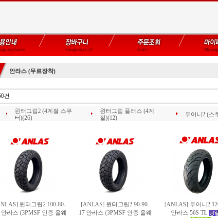
안라스 (무료장착)
50건
윈터그립2 (4계절 스쿠
윈터그립 플러스 (4계
투어니2 (스쿠
터)(26)
절)(12)
ANLAS] 윈터그립2 100-80-
[ANLAS] 윈터그립2 90-90-
[ANLAS] 투어니2 120
7 안라스 (3PMSF 인증 올웨
17 안라스 (3PMSF 인증 올웨
안라스
56S TL