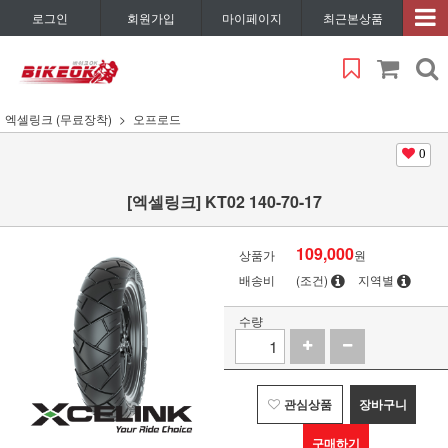
로그인
회원가입
마이페이지
최근본상품
엑셀링크 (무료장착)
오프로드
0
[엑셀링크] KT02 140-70-17
109,000
상품가
원
배송비
(조건)
지역별
수량
관심상품
장바구니
구매하기