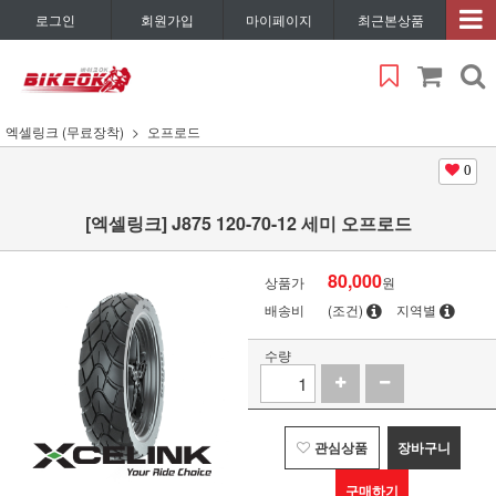
로그인
회원가입
마이페이지
최근본상품
엑셀링크 (무료장착)
오프로드
0
[엑셀링크] J875 120-70-12 세미 오프로드
80,000
상품가
원
배송비
(조건)
지역별
수량
관심상품
장바구니
구매하기