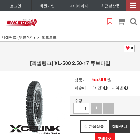
로그인
회원가입
마이페이지
최근본상품
엑셀링크 (무료장착)
오프로드
0
[엑셀링크] XL-500 2.50-17 튜브타입
65,000
상품가
원
배송비
(조건)
지역별
수량
관심상품
장바구니
구매하기