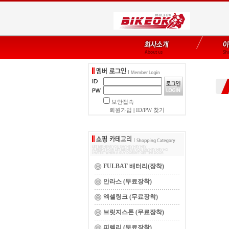
보안접속
회원가입
|
ID/PW 찾기
FULBAT 배터리(장착)
안라스 (무료장착)
엑셀링크 (무료장착)
브릿지스톤 (무료장착)
피렐리 (무료장착)