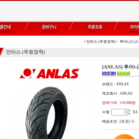
안라스 (무료장착)
>
투어니2 (
안라스 (무료장착)
[ANLAS] 투어니2
브랜드 : ANLAS
제조회사 : ANLAS
판매가격 :
110,000원
수량
EA
배송조건 : (조건)