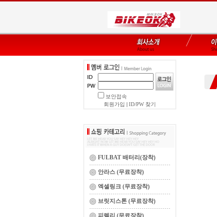
보안접속
회원가입
|
ID/PW 찾기
FULBAT 배터리(장착)
안라스 (무료장착)
엑셀링크 (무료장착)
브릿지스톤 (무료장착)
피렐리 (무료장착)